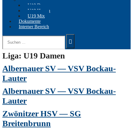
U19 Damen
U19 Herren
U19 Mix
Dokumente
Interner Bereich
Suchen
nach:
Liga:
U19 Damen
Albernauer SV — VSV Bockau-
Lauter
Albernauer SV — VSV Bockau-
Lauter
Zwönitzer HSV — SG
Breitenbrunn