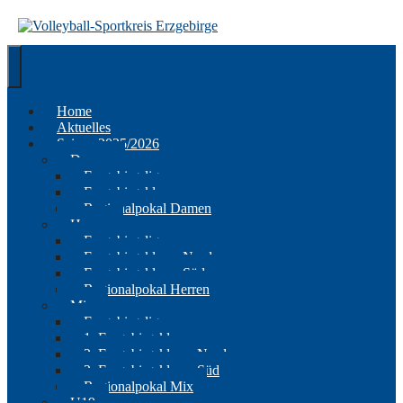
Springe
zum
Inhalt
Home
Aktuelles
Saison 2025/2026
Damen
Erzgebirgsliga
Erzgebirgsklasse
Regionalpokal Damen
Herren
Erzgebirgsliga
Erzgebirgsklasse Nord
Erzgebirgsklasse Süd
Regionalpokal Herren
Mix
Erzgebirgsliga
1. Erzgebirgsklasse
2. Erzgebirgsklasse Nord
2. Erzgebirgsklasse Süd
Regionalpokal Mix
U19