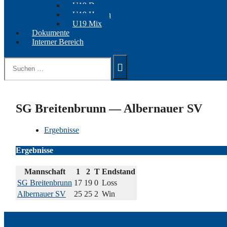
U19 Damen
U19 Herren
U19 Mix
Dokumente
Interner Bereich
Suchen
nach:
SG Breitenbrunn — Albernauer SV
Ergebnisse
Ergebnisse
Mannschaft
1
2
T
Endstand
SG Breitenbrunn
17
19
0
Loss
Albernauer SV
25
25
2
Win