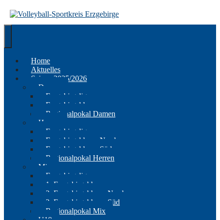
Springe
zum
Inhalt
Home
Aktuelles
Saison 2025/2026
Damen
Erzgebirgsliga
Erzgebirgsklasse
Regionalpokal Damen
Herren
Erzgebirgsliga
Erzgebirgsklasse Nord
Erzgebirgsklasse Süd
Regionalpokal Herren
Mix
Erzgebirgsliga
1. Erzgebirgsklasse
2. Erzgebirgsklasse Nord
2. Erzgebirgsklasse Süd
Regionalpokal Mix
U19