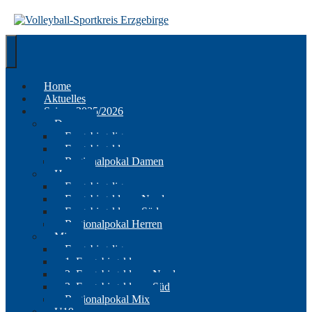
Springe
zum
Inhalt
Home
Aktuelles
Saison 2025/2026
Damen
Erzgebirgsliga
Erzgebirgsklasse
Regionalpokal Damen
Herren
Erzgebirgsliga
Erzgebirgsklasse Nord
Erzgebirgsklasse Süd
Regionalpokal Herren
Mix
Erzgebirgsliga
1. Erzgebirgsklasse
2. Erzgebirgsklasse Nord
2. Erzgebirgsklasse Süd
Regionalpokal Mix
U19