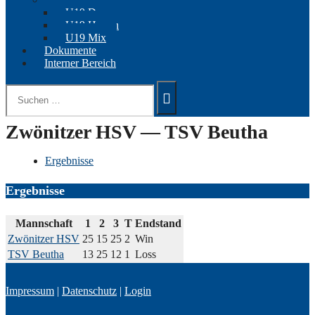
U19 Damen
U19 Herren
U19 Mix
Dokumente
Interner Bereich
Suchen
nach:
Zwönitzer HSV — TSV Beutha
Ergebnisse
Ergebnisse
Mannschaft
1
2
3
T
Endstand
Zwönitzer HSV
25
15
25
2
Win
TSV Beutha
13
25
12
1
Loss
Impressum
|
Datenschutz
|
Login