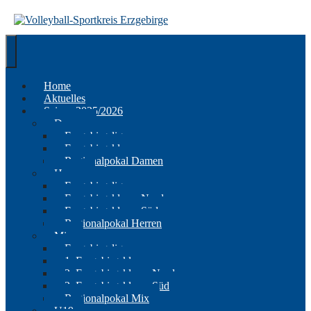
Springe
zum
Inhalt
Home
Aktuelles
Saison 2025/2026
Damen
Erzgebirgsliga
Erzgebirgsklasse
Regionalpokal Damen
Herren
Erzgebirgsliga
Erzgebirgsklasse Nord
Erzgebirgsklasse Süd
Regionalpokal Herren
Mix
Erzgebirgsliga
1. Erzgebirgsklasse
2. Erzgebirgsklasse Nord
2. Erzgebirgsklasse Süd
Regionalpokal Mix
U19