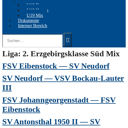
U19 Damen
U19 Herren
U19 Mix
Dokumente
Interner Bereich
Suchen
nach:
Liga:
2. Erzgebirgsklasse Süd Mix
FSV Eibenstock — SV Neudorf
SV Neudorf — VSV Bockau-Lauter
III
FSV Johanngeorgenstadt — FSV
Eibenstock
SV Antonsthal 1950 II — SV