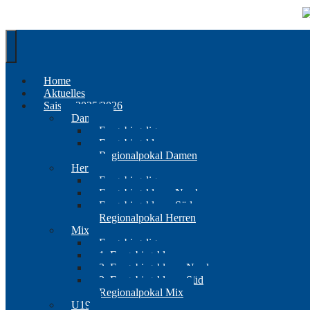
Springe
zum
Inhalt
Home
Aktuelles
Saison 2025/2026
Damen
Erzgebirgsliga
Erzgebirgsklasse
Regionalpokal Damen
Herren
Erzgebirgsliga
Erzgebirgsklasse Nord
Erzgebirgsklasse Süd
Regionalpokal Herren
Mix
Erzgebirgsliga
1. Erzgebirgsklasse
2. Erzgebirgsklasse Nord
2. Erzgebirgsklasse Süd
Regionalpokal Mix
U19