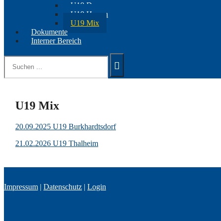
U19 Damen
U19 Herren
U19 Mix
Dokumente
Interner Bereich
Suchen
nach:
U19 Mix
20.09.2025
U19
Burkhardtsdorf
21.02.2026 U19 Thalheim
Impressum
|
Datenschutz
|
Login