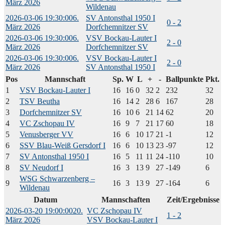
März 2026
Wildenau
2026-03-06 19:30:00
6.
SV Antonsthal 1950 I
0 - 2
März 2026
Dorfchemnitzer SV
2026-03-06 19:30:00
6.
VSV Bockau-Lauter I
2 - 0
März 2026
Dorfchemnitzer SV
2026-03-06 19:30:00
6.
VSV Bockau-Lauter I
2 - 0
März 2026
SV Antonsthal 1950 I
Pos
Mannschaft
Sp.
W
L
+
-
Ballpunkte
Pkt.
1
VSV Bockau-Lauter I
16
16
0
32
2
232
32
2
TSV Beutha
16
14
2
28
6
167
28
3
Dorfchemnitzer SV
16
10
6
21
14
62
20
4
VC Zschopau IV
16
9
7
21
17
60
18
5
Venusberger VV
16
6
10
17
21
-1
12
6
SSV Blau-Weiß Gersdorf I
16
6
10
13
23
-97
12
7
SV Antonsthal 1950 I
16
5
11
11
24
-110
10
8
SV Neudorf I
16
3
13
9
27
-149
6
WSG Schwarzenberg –
9
16
3
13
9
27
-164
6
Wildenau
Datum
Mannschaften
Zeit/Ergebnisse
2026-03-20 19:00:00
20.
VC Zschopau IV
1 - 2
März 2026
VSV Bockau-Lauter I