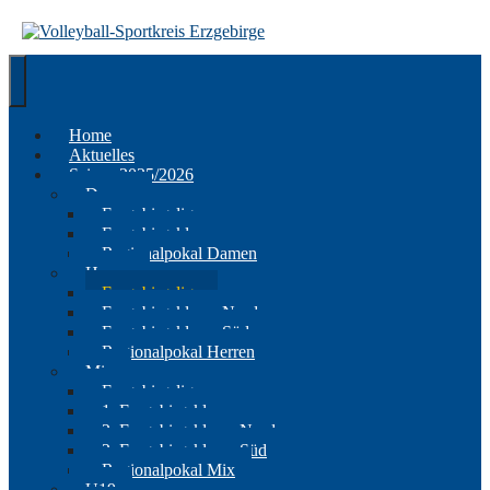
Springe
zum
Inhalt
Home
Aktuelles
Saison 2025/2026
Damen
Erzgebirgsliga
Erzgebirgsklasse
Regionalpokal Damen
Herren
Erzgebirgsliga
Erzgebirgsklasse Nord
Erzgebirgsklasse Süd
Regionalpokal Herren
Mix
Erzgebirgsliga
1. Erzgebirgsklasse
2. Erzgebirgsklasse Nord
2. Erzgebirgsklasse Süd
Regionalpokal Mix
U19