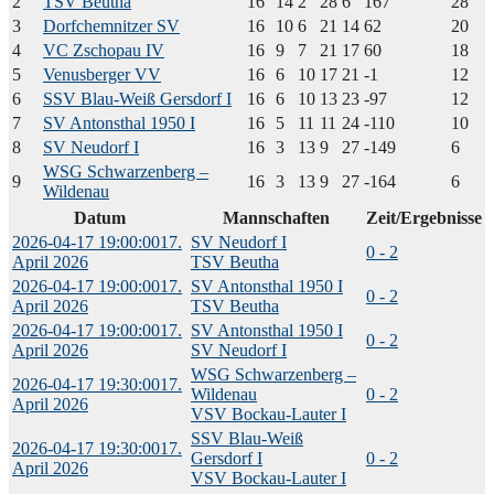
2
TSV Beutha
16
14
2
28
6
167
28
3
Dorfchemnitzer SV
16
10
6
21
14
62
20
4
VC Zschopau IV
16
9
7
21
17
60
18
5
Venusberger VV
16
6
10
17
21
-1
12
6
SSV Blau-Weiß Gersdorf I
16
6
10
13
23
-97
12
7
SV Antonsthal 1950 I
16
5
11
11
24
-110
10
8
SV Neudorf I
16
3
13
9
27
-149
6
WSG Schwarzenberg –
9
16
3
13
9
27
-164
6
Wildenau
Datum
Mannschaften
Zeit/Ergebnisse
2026-04-17 19:00:00
17.
SV Neudorf I
0 - 2
April 2026
TSV Beutha
2026-04-17 19:00:00
17.
SV Antonsthal 1950 I
0 - 2
April 2026
TSV Beutha
2026-04-17 19:00:00
17.
SV Antonsthal 1950 I
0 - 2
April 2026
SV Neudorf I
WSG Schwarzenberg –
2026-04-17 19:30:00
17.
Wildenau
0 - 2
April 2026
VSV Bockau-Lauter I
SSV Blau-Weiß
2026-04-17 19:30:00
17.
Gersdorf I
0 - 2
April 2026
VSV Bockau-Lauter I