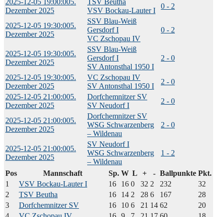
2025-12-05 19:00:00
5.
TSV Beutha
0 - 2
Dezember 2025
VSV Bockau-Lauter I
SSV Blau-Weiß
2025-12-05 19:30:00
5.
Gersdorf I
0 - 2
Dezember 2025
VC Zschopau IV
SSV Blau-Weiß
2025-12-05 19:30:00
5.
Gersdorf I
2 - 0
Dezember 2025
SV Antonsthal 1950 I
2025-12-05 19:30:00
5.
VC Zschopau IV
2 - 0
Dezember 2025
SV Antonsthal 1950 I
2025-12-05 21:00:00
5.
Dorfchemnitzer SV
2 - 0
Dezember 2025
SV Neudorf I
Dorfchemnitzer SV
2025-12-05 21:00:00
5.
WSG Schwarzenberg
2 - 0
Dezember 2025
– Wildenau
SV Neudorf I
2025-12-05 21:00:00
5.
WSG Schwarzenberg
1 - 2
Dezember 2025
– Wildenau
Pos
Mannschaft
Sp.
W
L
+
-
Ballpunkte
Pkt.
1
VSV Bockau-Lauter I
16
16
0
32
2
232
32
2
TSV Beutha
16
14
2
28
6
167
28
3
Dorfchemnitzer SV
16
10
6
21
14
62
20
4
VC Zschopau IV
16
9
7
21
17
60
18