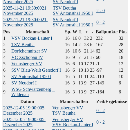
November 2025
SV Neudorf I
2025-11-21 19:30:00
21.
TSV Beutha
2 - 0
November 2025
SV Antonsthal 1950 I
2025-11-21 19:30:00
21.
SV Neudorf I
0 - 2
November 2025
SV Antonsthal 1950 I
Pos
Mannschaft
Sp.
W
L
+
-
Ballpunkte
Pkt.
1
VSV Bockau-Lauter I
16
16
0
32
2
232
32
2
TSV Beutha
16
14
2
28
6
167
28
3
Dorfchemnitzer SV
16
10
6
21
14
62
20
4
VC Zschopau IV
16
9
7
21
17
60
18
5
Venusberger VV
16
6
10
17
21
-1
12
6
SSV Blau-Weiß Gersdorf I
16
6
10
13
23
-97
12
7
SV Antonsthal 1950 I
16
5
11
11
24
-110
10
8
SV Neudorf I
16
3
13
9
27
-149
6
WSG Schwarzenberg –
9
16
3
13
9
27
-164
6
Wildenau
Datum
Mannschaften
Zeit/Ergebnisse
2025-12-05 19:00:00
5.
Venusberger VV
0 - 2
Dezember 2025
TSV Beutha
2025-12-05 19:00:00
5.
Venusberger VV
0 - 2
Dezember 2025
VSV Bockau-Lauter I