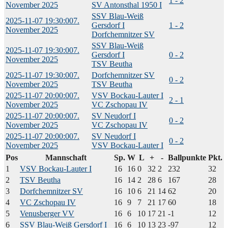
1 - 2
November 2025
SV Antonsthal 1950 I
SSV Blau-Weiß
2025-11-07 19:30:00
7.
Gersdorf I
1 - 2
November 2025
Dorfchemnitzer SV
SSV Blau-Weiß
2025-11-07 19:30:00
7.
Gersdorf I
0 - 2
November 2025
TSV Beutha
2025-11-07 19:30:00
7.
Dorfchemnitzer SV
0 - 2
November 2025
TSV Beutha
2025-11-07 20:00:00
7.
VSV Bockau-Lauter I
2 - 1
November 2025
VC Zschopau IV
2025-11-07 20:00:00
7.
SV Neudorf I
0 - 2
November 2025
VC Zschopau IV
2025-11-07 20:00:00
7.
SV Neudorf I
0 - 2
November 2025
VSV Bockau-Lauter I
Pos
Mannschaft
Sp.
W
L
+
-
Ballpunkte
Pkt.
1
VSV Bockau-Lauter I
16
16
0
32
2
232
32
2
TSV Beutha
16
14
2
28
6
167
28
3
Dorfchemnitzer SV
16
10
6
21
14
62
20
4
VC Zschopau IV
16
9
7
21
17
60
18
5
Venusberger VV
16
6
10
17
21
-1
12
6
SSV Blau-Weiß Gersdorf I
16
6
10
13
23
-97
12