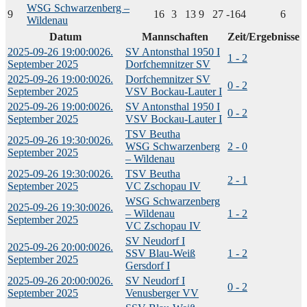
WSG Schwarzenberg –
9
16
3
13
9
27
-164
6
Wildenau
Datum
Mannschaften
Zeit/Ergebnisse
2025-09-26 19:00:00
26.
SV Antonsthal 1950 I
1 - 2
September 2025
Dorfchemnitzer SV
2025-09-26 19:00:00
26.
Dorfchemnitzer SV
0 - 2
September 2025
VSV Bockau-Lauter I
2025-09-26 19:00:00
26.
SV Antonsthal 1950 I
0 - 2
September 2025
VSV Bockau-Lauter I
TSV Beutha
2025-09-26 19:30:00
26.
WSG Schwarzenberg
2 - 0
September 2025
– Wildenau
2025-09-26 19:30:00
26.
TSV Beutha
2 - 1
September 2025
VC Zschopau IV
WSG Schwarzenberg
2025-09-26 19:30:00
26.
– Wildenau
1 - 2
September 2025
VC Zschopau IV
SV Neudorf I
2025-09-26 20:00:00
26.
SSV Blau-Weiß
1 - 2
September 2025
Gersdorf I
2025-09-26 20:00:00
26.
SV Neudorf I
0 - 2
September 2025
Venusberger VV