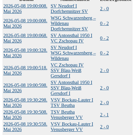
2026-05-08 19:00:00
8.
SV Neudorf I
2 - 0
Mai 2026
Dorfchemnitzer SV
WSG Schwarzenberg –
2026-05-08 19:00:00
8.
Wildenau
0 - 2
Mai 2026
Dorfchemnitzer SV
2026-05-08 19:00:06
8.
SV Antonsthal 1950 I
0 - 2
Mai 2026
VC Zschopau IV
SV Neudorf I
2026-05-08 19:00:32
8.
WSG Schwarzenberg –
0 - 2
Mai 2026
Wildenau
VC Zschopau IV
2026-05-08 19:00:51
8.
SSV Blau-Weiß
2 - 0
Mai 2026
Gersdorf I
SV Antonsthal 1950 I
2026-05-08 19:00:59
8.
SSV Blau-Weiß
2 - 0
Mai 2026
Gersdorf I
2026-05-08 19:30:29
8.
VSV Bockau-Lauter I
2 - 0
Mai 2026
TSV Beutha
2026-05-08 19:30:50
8.
TSV Beutha
2 - 1
Mai 2026
Venusberger VV
2026-05-08 19:30:55
8.
VSV Bockau-Lauter I
2 - 0
Mai 2026
Venusberger VV