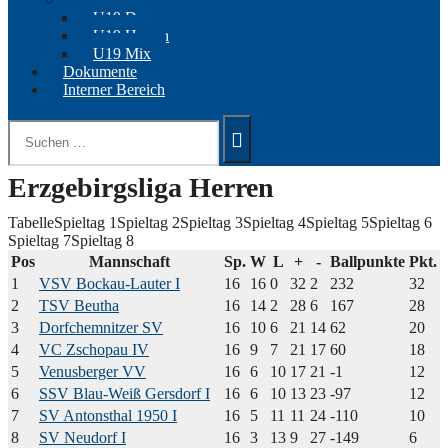
U19 Damen
U19 Herren
U19 Mix
Dokumente
Interner Bereich
Suchen
nach:
Erzgebirgsliga Herren
Tabelle
Spieltag 1
Spieltag 2
Spieltag 3
Spieltag 4
Spieltag 5
Spieltag 6
Spieltag 7
Spieltag 8
Pos
Mannschaft
Sp.
W
L
+
-
Ballpunkte
Pkt.
1
VSV Bockau-Lauter I
16
16
0
32
2
232
32
2
TSV Beutha
16
14
2
28
6
167
28
3
Dorfchemnitzer SV
16
10
6
21
14
62
20
4
VC Zschopau IV
16
9
7
21
17
60
18
5
Venusberger VV
16
6
10
17
21
-1
12
6
SSV Blau-Weiß Gersdorf I
16
6
10
13
23
-97
12
7
SV Antonsthal 1950 I
16
5
11
11
24
-110
10
8
SV Neudorf I
16
3
13
9
27
-149
6