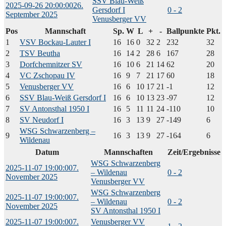
SSV Blau-Weiß
2025-09-26 20:00:00
26.
Gersdorf I
0 - 2
September 2025
Venusberger VV
Pos
Mannschaft
Sp.
W
L
+
-
Ballpunkte
Pkt.
1
VSV Bockau-Lauter I
16
16
0
32
2
232
32
2
TSV Beutha
16
14
2
28
6
167
28
3
Dorfchemnitzer SV
16
10
6
21
14
62
20
4
VC Zschopau IV
16
9
7
21
17
60
18
5
Venusberger VV
16
6
10
17
21
-1
12
6
SSV Blau-Weiß Gersdorf I
16
6
10
13
23
-97
12
7
SV Antonsthal 1950 I
16
5
11
11
24
-110
10
8
SV Neudorf I
16
3
13
9
27
-149
6
WSG Schwarzenberg –
9
16
3
13
9
27
-164
6
Wildenau
Datum
Mannschaften
Zeit/Ergebnisse
WSG Schwarzenberg
2025-11-07 19:00:00
7.
– Wildenau
0 - 2
November 2025
Venusberger VV
WSG Schwarzenberg
2025-11-07 19:00:00
7.
– Wildenau
0 - 2
November 2025
SV Antonsthal 1950 I
2025-11-07 19:00:00
7.
Venusberger VV