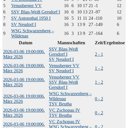
5
Venusberger VV
16
6
10
17
21
-1
12
6
SSV Blau-Weiß Gersdorf I
16
6
10
13
23
-97
12
7
SV Antonsthal 1950 I
16
5
11
11
24
-110
10
8
SV Neudorf I
16
3
13
9
27
-149
6
WSG Schwarzenberg –
9
16
3
13
9
27
-164
6
Wildenau
Datum
Mannschaften
Zeit/Ergebnisse
SSV Blau-Weiß
2026-03-06 19:00:00
6.
Gersdorf I
2 - 1
März 2026
SV Neudorf I
2026-03-06 19:00:00
6.
Venusberger VV
1 - 2
März 2026
SV Neudorf I
Venusberger VV
2026-03-06 19:00:00
6.
SSV Blau-Weiß
1 - 2
März 2026
Gersdorf I
WSG Schwarzenberg –
2026-03-06 19:00:00
6.
Wildenau
0 - 2
März 2026
TSV Beutha
2026-03-06 19:00:00
6.
VC Zschopau IV
0 - 2
März 2026
TSV Beutha
VC Zschopau IV
2026-03-06 19:00:00
6.
WSG Schwarzenberg –
0 - 2