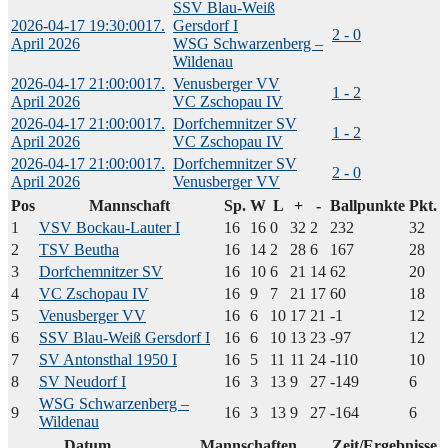
SSV Blau-Weiß
2026-04-17 19:30:00
17.
Gersdorf I
2 - 0
April 2026
WSG Schwarzenberg –
Wildenau
2026-04-17 21:00:00
17.
Venusberger VV
1 - 2
April 2026
VC Zschopau IV
2026-04-17 21:00:00
17.
Dorfchemnitzer SV
1 - 2
April 2026
VC Zschopau IV
2026-04-17 21:00:00
17.
Dorfchemnitzer SV
2 - 0
April 2026
Venusberger VV
Pos
Mannschaft
Sp.
W
L
+
-
Ballpunkte
Pkt.
1
VSV Bockau-Lauter I
16
16
0
32
2
232
32
2
TSV Beutha
16
14
2
28
6
167
28
3
Dorfchemnitzer SV
16
10
6
21
14
62
20
4
VC Zschopau IV
16
9
7
21
17
60
18
5
Venusberger VV
16
6
10
17
21
-1
12
6
SSV Blau-Weiß Gersdorf I
16
6
10
13
23
-97
12
7
SV Antonsthal 1950 I
16
5
11
11
24
-110
10
8
SV Neudorf I
16
3
13
9
27
-149
6
WSG Schwarzenberg –
9
16
3
13
9
27
-164
6
Wildenau
Datum
Mannschaften
Zeit/Ergebnisse