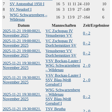
7
SV Antonsthal 1950 I
16
5
11
11
24
-110
10
8
SV Neudorf I
16
3
13
9
27
-149
6
WSG Schwarzenberg –
9
16
3
13
9
27
-164
6
Wildenau
Datum
Mannschaften
Zeit/Ergebnisse
2025-11-21 19:00:00
21.
VC Zschopau IV
0 - 2
November 2025
Venusberger VV
2025-11-21 19:00:00
21.
VC Zschopau IV
0 - 2
November 2025
Dorfchemnitzer SV
2025-11-21 19:00:00
21.
Venusberger VV
0 - 2
November 2025
Dorfchemnitzer SV
VSV Bockau-Lauter I
2025-11-21 19:30:00
21.
WSG Schwarzenberg
2 - 0
November 2025
– Wildenau
VSV Bockau-Lauter I
2025-11-21 19:30:00
21.
SSV Blau-Weiß
2 - 0
November 2025
Gersdorf I
WSG Schwarzenberg
2025-11-21 19:30:00
21.
– Wildenau
0 - 2
November 2025
SSV Blau-Weiß
Gersdorf I
2025-11-21 19:30:00
21.
TSV Beutha
2 - 0