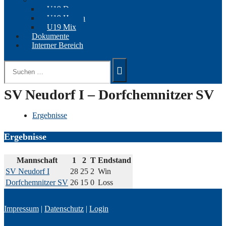
U19 Damen
U19 Herren
U19 Mix
Dokumente
Interner Bereich
Suchen
nach:
SV Neudorf I – Dorfchemnitzer SV
Ergebnisse
Ergebnisse
Mannschaft
1
2
T
Endstand
SV Neudorf I
28
25
2
Win
Dorfchemnitzer SV
26
15
0
Loss
Impressum
|
Datenschutz
|
Login