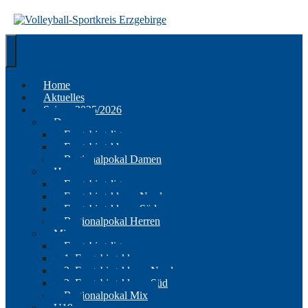
Springe
zum
Inhalt
Home
Aktuelles
Saison 2025/2026
Damen
Erzgebirgsliga
Erzgebirgsklasse
Regionalpokal Damen
Herren
Erzgebirgsliga
Erzgebirgsklasse Nord
Erzgebirgsklasse Süd
Regionalpokal Herren
Mix
Erzgebirgsliga
1. Erzgebirgsklasse
2. Erzgebirgsklasse Nord
2. Erzgebirgsklasse Süd
Regionalpokal Mix
U19