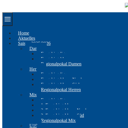
Springe
zum
Inhalt
Home
Aktuelles
Saison 2025/2026
Damen
Erzgebirgsliga
Erzgebirgsklasse
Regionalpokal Damen
Herren
Erzgebirgsliga
Erzgebirgsklasse Nord
Erzgebirgsklasse Süd
Regionalpokal Herren
Mix
Erzgebirgsliga
1. Erzgebirgsklasse
2. Erzgebirgsklasse Nord
2. Erzgebirgsklasse Süd
Regionalpokal Mix
U19