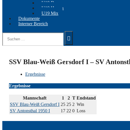
U19 Damen
U19 Herren
U19 Mix
Dokumente
Interner Bereich
Suchen
nach:
SSV Blau-Weiß Gersdorf I – SV Antonsth
Ergebnisse
Ergebnisse
Mannschaft
1
2
T
Endstand
SSV Blau-Weiß Gersdorf I
25
25
2
Win
SV Antonsthal 1950 I
17
22
0
Loss