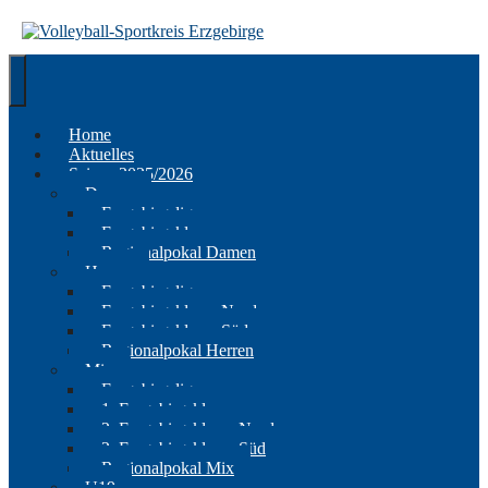
Springe
zum
Inhalt
Home
Aktuelles
Saison 2025/2026
Damen
Erzgebirgsliga
Erzgebirgsklasse
Regionalpokal Damen
Herren
Erzgebirgsliga
Erzgebirgsklasse Nord
Erzgebirgsklasse Süd
Regionalpokal Herren
Mix
Erzgebirgsliga
1. Erzgebirgsklasse
2. Erzgebirgsklasse Nord
2. Erzgebirgsklasse Süd
Regionalpokal Mix
U19