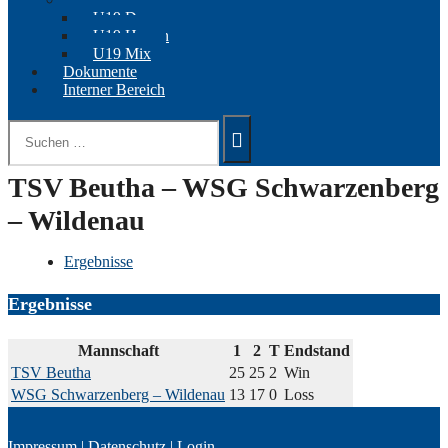
U19 Damen
U19 Herren
U19 Mix
Dokumente
Interner Bereich
Suchen
nach:
TSV Beutha – WSG Schwarzenberg
– Wildenau
Ergebnisse
Ergebnisse
Mannschaft
1
2
T
Endstand
TSV Beutha
25
25
2
Win
WSG Schwarzenberg – Wildenau
13
17
0
Loss
Impressum
|
Datenschutz
|
Login