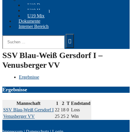
U19 Damen
U19 Herren
U19 Mix
Dokumente
Interner Bereich
Suchen
nach:
SSV Blau-Weiß Gersdorf I –
Venusberger VV
Ergebnisse
Ergebnisse
Mannschaft
1
2
T
Endstand
SSV Blau-Weiß Gersdorf I
22
18
0
Loss
Venusberger VV
25
25
2
Win
Impressum
|
Datenschutz
|
Login