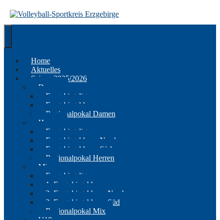
Springe
zum
Inhalt
Home
Aktuelles
Saison 2025/2026
Damen
Erzgebirgsliga
Erzgebirgsklasse
Regionalpokal Damen
Herren
Erzgebirgsliga
Erzgebirgsklasse Nord
Erzgebirgsklasse Süd
Regionalpokal Herren
Mix
Erzgebirgsliga
1. Erzgebirgsklasse
2. Erzgebirgsklasse Nord
2. Erzgebirgsklasse Süd
Regionalpokal Mix
U19