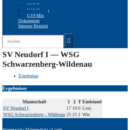
U19 Damen
U19 Herren
U19 Mix
Dokumente
Interner Bereich
Suchen
nach:
SV Neudorf I — WSG
Schwarzenberg-Wildenau
Ergebnisse
Ergebnisse
Mannschaft
1
2
T
Endstand
SV Neudorf I
17
19
0
Loss
WSG Schwarzenberg – Wildenau
25
25
2
Win
Impressum
|
Datenschutz
|
Login