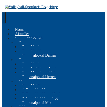
Springe
zum
Inhalt
Home
Aktuelles
Saison 2025/2026
Damen
Erzgebirgsliga
Erzgebirgsklasse
Regionalpokal Damen
Herren
Erzgebirgsliga
Erzgebirgsklasse Nord
Erzgebirgsklasse Süd
Regionalpokal Herren
Mix
Erzgebirgsliga
1. Erzgebirgsklasse
2. Erzgebirgsklasse Nord
2. Erzgebirgsklasse Süd
Regionalpokal Mix
U19