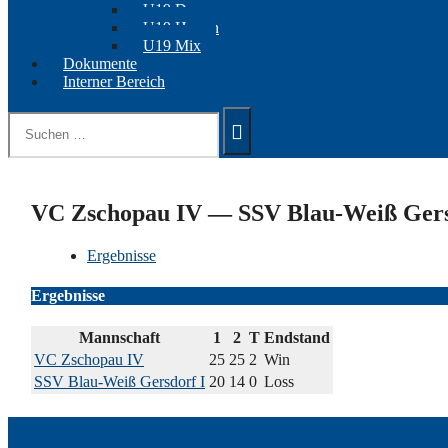
U19 Damen
U19 Herren
U19 Mix
Dokumente
Interner Bereich
Suchen
nach:
VC Zschopau IV — SSV Blau-Weiß Gers
Ergebnisse
Ergebnisse
Mannschaft
1
2
T
Endstand
VC Zschopau IV
25
25
2
Win
SSV Blau-Weiß Gersdorf I
20
14
0
Loss