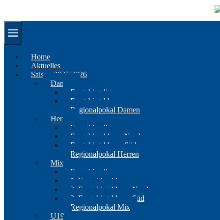
Springe
zum
Inhalt
Home
Aktuelles
Saison 2025/2026
Damen
Erzgebirgsliga
Erzgebirgsklasse
Regionalpokal Damen
Herren
Erzgebirgsliga
Erzgebirgsklasse Nord
Erzgebirgsklasse Süd
Regionalpokal Herren
Mix
Erzgebirgsliga
1. Erzgebirgsklasse
2. Erzgebirgsklasse Nord
2. Erzgebirgsklasse Süd
Regionalpokal Mix
U19