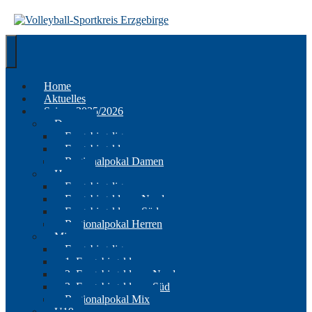
Springe
zum
Inhalt
Home
Aktuelles
Saison 2025/2026
Damen
Erzgebirgsliga
Erzgebirgsklasse
Regionalpokal Damen
Herren
Erzgebirgsliga
Erzgebirgsklasse Nord
Erzgebirgsklasse Süd
Regionalpokal Herren
Mix
Erzgebirgsliga
1. Erzgebirgsklasse
2. Erzgebirgsklasse Nord
2. Erzgebirgsklasse Süd
Regionalpokal Mix
U19