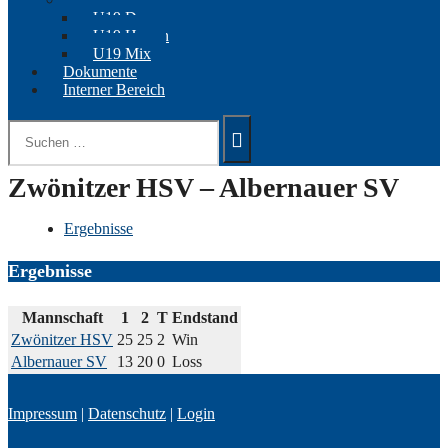
U19 Damen
U19 Herren
U19 Mix
Dokumente
Interner Bereich
Suchen
nach:
Zwönitzer HSV – Albernauer SV
Ergebnisse
Ergebnisse
Mannschaft
1
2
T
Endstand
Zwönitzer HSV
25
25
2
Win
Albernauer SV
13
20
0
Loss
Impressum
|
Datenschutz
|
Login