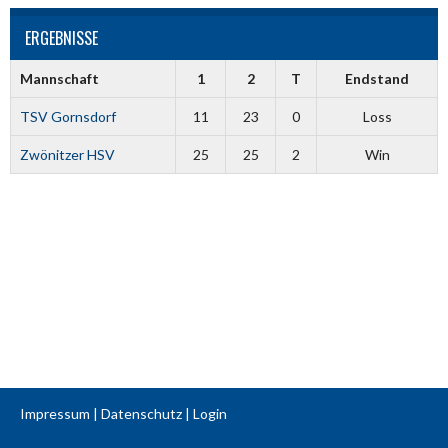
ERGEBNISSE
Mannschaft
1
2
T
Endstand
TSV Gornsdorf
11
23
0
Loss
Zwönitzer HSV
25
25
2
Win
Impressum
|
Datenschutz
|
Login