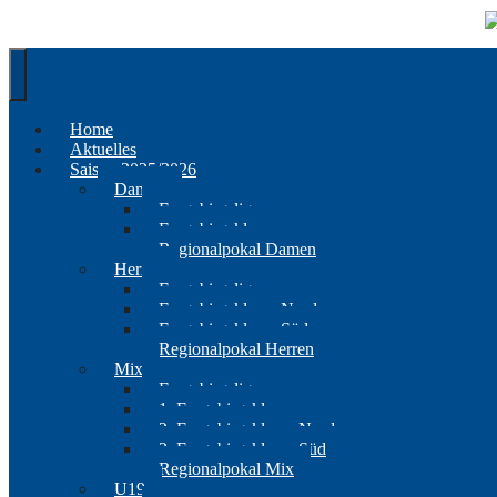
Springe
zum
Inhalt
Home
Aktuelles
Saison 2025/2026
Damen
Erzgebirgsliga
Erzgebirgsklasse
Regionalpokal Damen
Herren
Erzgebirgsliga
Erzgebirgsklasse Nord
Erzgebirgsklasse Süd
Regionalpokal Herren
Mix
Erzgebirgsliga
1. Erzgebirgsklasse
2. Erzgebirgsklasse Nord
2. Erzgebirgsklasse Süd
Regionalpokal Mix
U19