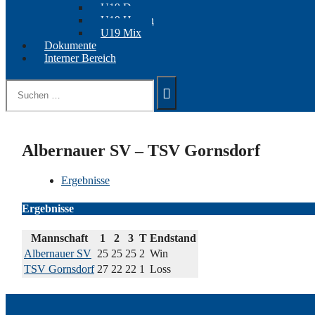
U19 Damen
U19 Herren
U19 Mix
Dokumente
Interner Bereich
Suchen
nach:
Albernauer SV – TSV Gornsdorf
Ergebnisse
Ergebnisse
Mannschaft
1
2
3
T
Endstand
Albernauer SV
25
25
25
2
Win
TSV Gornsdorf
27
22
22
1
Loss