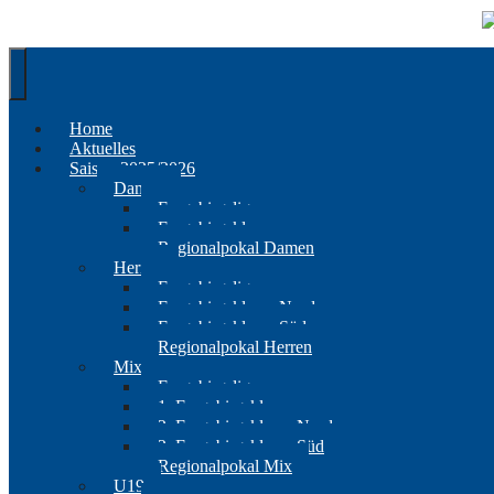
Springe
zum
Inhalt
Home
Aktuelles
Saison 2025/2026
Damen
Erzgebirgsliga
Erzgebirgsklasse
Regionalpokal Damen
Herren
Erzgebirgsliga
Erzgebirgsklasse Nord
Erzgebirgsklasse Süd
Regionalpokal Herren
Mix
Erzgebirgsliga
1. Erzgebirgsklasse
2. Erzgebirgsklasse Nord
2. Erzgebirgsklasse Süd
Regionalpokal Mix
U19