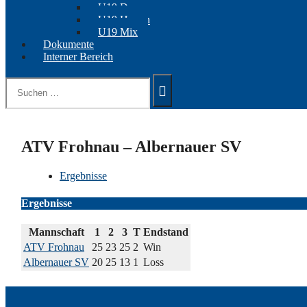
U19 Damen
U19 Herren
U19 Mix
Dokumente
Interner Bereich
Suchen
nach:
ATV Frohnau – Albernauer SV
Ergebnisse
Ergebnisse
Mannschaft
1
2
3
T
Endstand
ATV Frohnau
25
23
25
2
Win
Albernauer SV
20
25
13
1
Loss