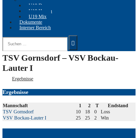
U19 Damen
U19 Herren
U19 Mix
Dokumente
Interner Bereich
Suchen
nach:
TSV Gornsdorf – VSV Bockau-
Lauter I
Ergebnisse
Ergebnisse
Mannschaft
1
2
T
Endstand
TSV Gornsdorf
10
18
0
Loss
VSV Bockau-Lauter I
25
25
2
Win