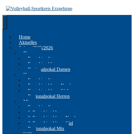
Springe
zum
Inhalt
Home
Aktuelles
Saison 2025/2026
Damen
Erzgebirgsliga
Erzgebirgsklasse
Regionalpokal Damen
Herren
Erzgebirgsliga
Erzgebirgsklasse Nord
Erzgebirgsklasse Süd
Regionalpokal Herren
Mix
Erzgebirgsliga
1. Erzgebirgsklasse
2. Erzgebirgsklasse Nord
2. Erzgebirgsklasse Süd
Regionalpokal Mix
U19