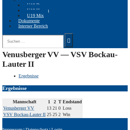
U19 Damen
U19 Herren
U19 Mix
Dokumente
Interner Bereich
Suchen
nach:
Venusberger VV — VSV Bockau-
Lauter II
Ergebnisse
Ergebnisse
Mannschaft
1
2
T
Endstand
Venusberger VV
13
21
0
Loss
VSV Bockau-Lauter II
25
25
2
Win
Impressum
|
Datenschutz
|
Login