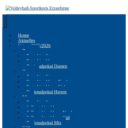
Springe
zum
Inhalt
Home
Aktuelles
Saison 2025/2026
Damen
Erzgebirgsliga
Erzgebirgsklasse
Regionalpokal Damen
Herren
Erzgebirgsliga
Erzgebirgsklasse Nord
Erzgebirgsklasse Süd
Regionalpokal Herren
Mix
Erzgebirgsliga
1. Erzgebirgsklasse
2. Erzgebirgsklasse Nord
2. Erzgebirgsklasse Süd
Regionalpokal Mix
U19