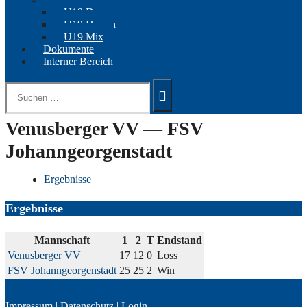
U19 Damen
U19 Herren
U19 Mix
Dokumente
Interner Bereich
Suchen
nach:
Venusberger VV — FSV
Johanngeorgenstadt
Ergebnisse
Ergebnisse
Mannschaft
1
2
T
Endstand
Venusberger VV
17
12
0
Loss
FSV Johanngeorgenstadt
25
25
2
Win
Impressum
|
Datenschutz
|
Login