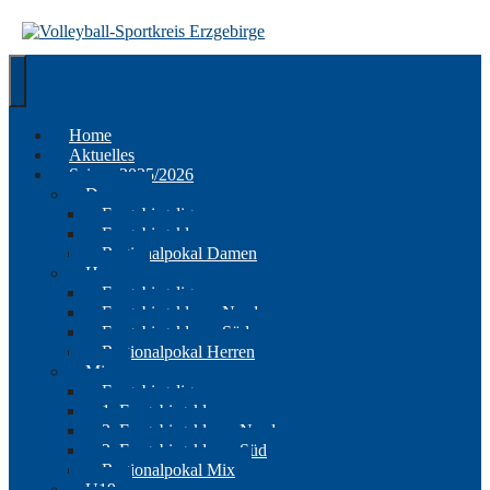
Springe
zum
Inhalt
Home
Aktuelles
Saison 2025/2026
Damen
Erzgebirgsliga
Erzgebirgsklasse
Regionalpokal Damen
Herren
Erzgebirgsliga
Erzgebirgsklasse Nord
Erzgebirgsklasse Süd
Regionalpokal Herren
Mix
Erzgebirgsliga
1. Erzgebirgsklasse
2. Erzgebirgsklasse Nord
2. Erzgebirgsklasse Süd
Regionalpokal Mix
U19