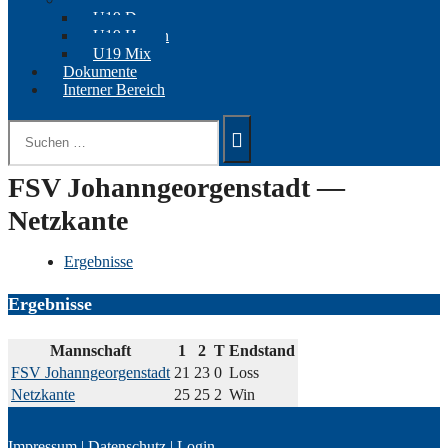
U19 Damen
U19 Herren
U19 Mix
Dokumente
Interner Bereich
Suchen
nach:
FSV Johanngeorgenstadt —
Netzkante
Ergebnisse
Ergebnisse
Mannschaft
1
2
T
Endstand
FSV Johanngeorgenstadt
21
23
0
Loss
Netzkante
25
25
2
Win
Impressum
|
Datenschutz
|
Login