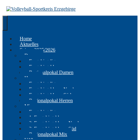
Springe
zum
Inhalt
Home
Aktuelles
Saison 2025/2026
Damen
Erzgebirgsliga
Erzgebirgsklasse
Regionalpokal Damen
Herren
Erzgebirgsliga
Erzgebirgsklasse Nord
Erzgebirgsklasse Süd
Regionalpokal Herren
Mix
Erzgebirgsliga
1. Erzgebirgsklasse
2. Erzgebirgsklasse Nord
2. Erzgebirgsklasse Süd
Regionalpokal Mix
U19