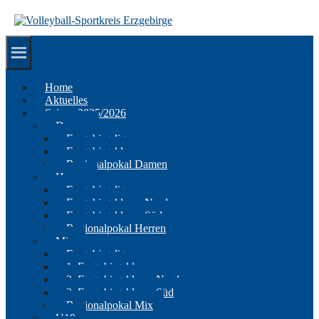
Springe
zum
Inhalt
Home
Aktuelles
Saison 2025/2026
Damen
Erzgebirgsliga
Erzgebirgsklasse
Regionalpokal Damen
Herren
Erzgebirgsliga
Erzgebirgsklasse Nord
Erzgebirgsklasse Süd
Regionalpokal Herren
Mix
Erzgebirgsliga
1. Erzgebirgsklasse
2. Erzgebirgsklasse Nord
2. Erzgebirgsklasse Süd
Regionalpokal Mix
U19