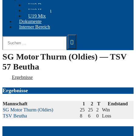
U19 Damen
U19 Herren
U19 Mix
Dokumente
Interner Bereich
Suchen
nach:
SG Motor Thurm (Oldies) — TSV
57 Beutha
Ergebnisse
Ergebnisse
Mannschaft
1
2
T
Endstand
SG Motor Thurm (Oldies)
25
25
2
Win
TSV Beutha
8
6
0
Loss