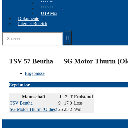
U19 Damen
U19 Herren
U19 Mix
Dokumente
Interner Bereich
Suchen
nach:
TSV 57 Beutha — SG Motor Thurm (Old
Ergebnisse
Ergebnisse
Mannschaft
1
2
T
Endstand
TSV Beutha
9
17
0
Loss
SG Motor Thurm (Oldies)
25
25
2
Win