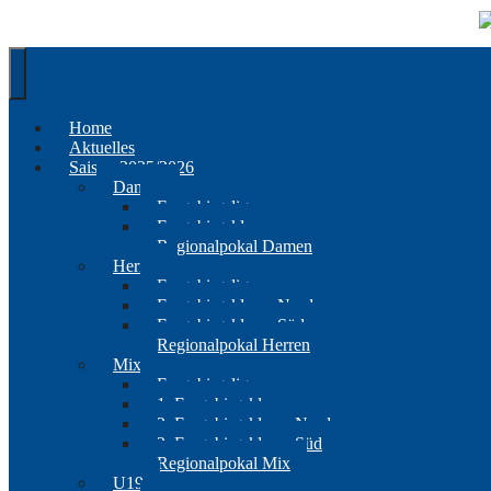
Springe
zum
Inhalt
Home
Aktuelles
Saison 2025/2026
Damen
Erzgebirgsliga
Erzgebirgsklasse
Regionalpokal Damen
Herren
Erzgebirgsliga
Erzgebirgsklasse Nord
Erzgebirgsklasse Süd
Regionalpokal Herren
Mix
Erzgebirgsliga
1. Erzgebirgsklasse
2. Erzgebirgsklasse Nord
2. Erzgebirgsklasse Süd
Regionalpokal Mix
U19