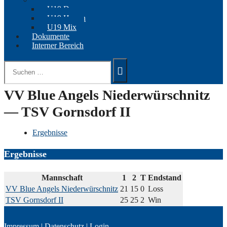
U19 Damen
U19 Herren
U19 Mix
Dokumente
Interner Bereich
Suchen
nach:
VV Blue Angels Niederwürschnitz
— TSV Gornsdorf II
Ergebnisse
Ergebnisse
Mannschaft
1
2
T
Endstand
VV Blue Angels Niederwürschnitz
21
15
0
Loss
TSV Gornsdorf II
25
25
2
Win
Impressum
|
Datenschutz
|
Login