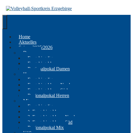
Springe
zum
Inhalt
Home
Aktuelles
Saison 2025/2026
Damen
Erzgebirgsliga
Erzgebirgsklasse
Regionalpokal Damen
Herren
Erzgebirgsliga
Erzgebirgsklasse Nord
Erzgebirgsklasse Süd
Regionalpokal Herren
Mix
Erzgebirgsliga
1. Erzgebirgsklasse
2. Erzgebirgsklasse Nord
2. Erzgebirgsklasse Süd
Regionalpokal Mix
U19