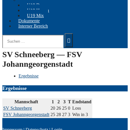
U19 Damen
U19 Herren
U19 Mix
Dokumente
Interner Bereich
Suchen
nach:
SV Schneeberg — FSV
Johanngeorgenstadt
Ergebnisse
Ergebnisse
Mannschaft
1
2
3
T
Endstand
SV Schneeberg
20
26
25
0
Loss
FSV Johanngeorgenstadt
25
28
27
3
Win in 3
Impressum
|
Datenschutz
|
Login