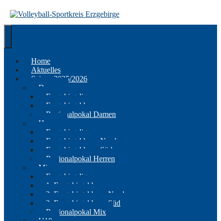
Springe
zum
Inhalt
Home
Aktuelles
Saison 2025/2026
Damen
Erzgebirgsliga
Erzgebirgsklasse
Regionalpokal Damen
Herren
Erzgebirgsliga
Erzgebirgsklasse Nord
Erzgebirgsklasse Süd
Regionalpokal Herren
Mix
Erzgebirgsliga
1. Erzgebirgsklasse
2. Erzgebirgsklasse Nord
2. Erzgebirgsklasse Süd
Regionalpokal Mix
U19