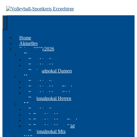
Springe
zum
Inhalt
Home
Aktuelles
Saison 2025/2026
Damen
Erzgebirgsliga
Erzgebirgsklasse
Regionalpokal Damen
Herren
Erzgebirgsliga
Erzgebirgsklasse Nord
Erzgebirgsklasse Süd
Regionalpokal Herren
Mix
Erzgebirgsliga
1. Erzgebirgsklasse
2. Erzgebirgsklasse Nord
2. Erzgebirgsklasse Süd
Regionalpokal Mix
U19