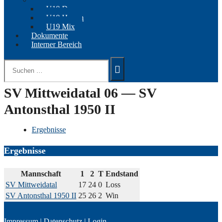
U19 Damen
U19 Herren
U19 Mix
Dokumente
Interner Bereich
Suchen
nach:
SV Mittweidatal 06 — SV
Antonsthal 1950 II
Ergebnisse
Ergebnisse
Mannschaft
1
2
T
Endstand
SV Mittweidatal
17
24
0
Loss
SV Antonsthal 1950 II
25
26
2
Win
Impressum
|
Datenschutz
|
Login