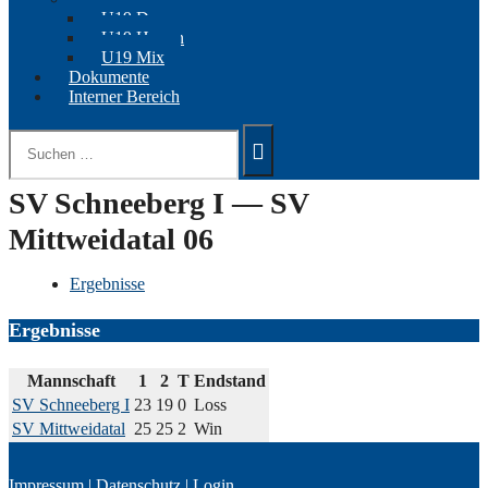
U19 Damen
U19 Herren
U19 Mix
Dokumente
Interner Bereich
Suchen
nach:
SV Schneeberg I — SV
Mittweidatal 06
Ergebnisse
Ergebnisse
Mannschaft
1
2
T
Endstand
SV Schneeberg I
23
19
0
Loss
SV Mittweidatal
25
25
2
Win
Impressum
|
Datenschutz
|
Login