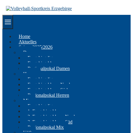
Springe
zum
Inhalt
Home
Aktuelles
Saison 2025/2026
Damen
Erzgebirgsliga
Erzgebirgsklasse
Regionalpokal Damen
Herren
Erzgebirgsliga
Erzgebirgsklasse Nord
Erzgebirgsklasse Süd
Regionalpokal Herren
Mix
Erzgebirgsliga
1. Erzgebirgsklasse
2. Erzgebirgsklasse Nord
2. Erzgebirgsklasse Süd
Regionalpokal Mix
U19