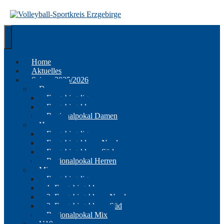
Springe
zum
Inhalt
Home
Aktuelles
Saison 2025/2026
Damen
Erzgebirgsliga
Erzgebirgsklasse
Regionalpokal Damen
Herren
Erzgebirgsliga
Erzgebirgsklasse Nord
Erzgebirgsklasse Süd
Regionalpokal Herren
Mix
Erzgebirgsliga
1. Erzgebirgsklasse
2. Erzgebirgsklasse Nord
2. Erzgebirgsklasse Süd
Regionalpokal Mix
U19