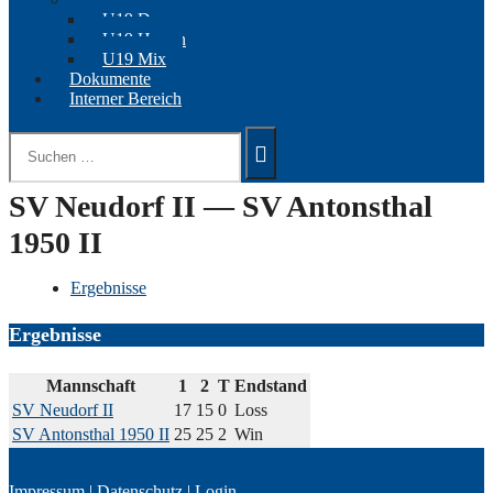
U19 Damen
U19 Herren
U19 Mix
Dokumente
Interner Bereich
Suchen
nach:
SV Neudorf II — SV Antonsthal
1950 II
Ergebnisse
Ergebnisse
Mannschaft
1
2
T
Endstand
SV Neudorf II
17
15
0
Loss
SV Antonsthal 1950 II
25
25
2
Win
Impressum
|
Datenschutz
|
Login