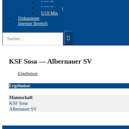
U19 Damen
U19 Herren
U19 Mix
Dokumente
Interner Bereich
Suchen
nach:
KSF Sosa — Albernauer SV
Ergebnisse
Ergebnisse
Mannschaft
KSF Sosa
Albernauer SV