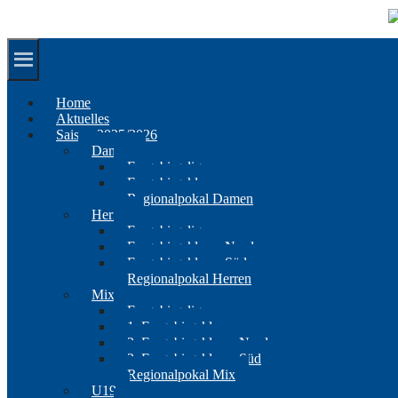
Springe
zum
Inhalt
Home
Aktuelles
Saison 2025/2026
Damen
Erzgebirgsliga
Erzgebirgsklasse
Regionalpokal Damen
Herren
Erzgebirgsliga
Erzgebirgsklasse Nord
Erzgebirgsklasse Süd
Regionalpokal Herren
Mix
Erzgebirgsliga
1. Erzgebirgsklasse
2. Erzgebirgsklasse Nord
2. Erzgebirgsklasse Süd
Regionalpokal Mix
U19