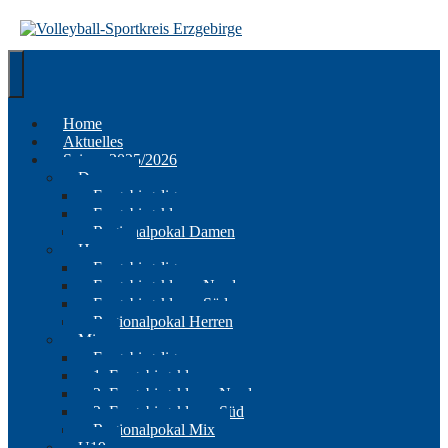
Springe
zum
Inhalt
Home
Aktuelles
Saison 2025/2026
Damen
Erzgebirgsliga
Erzgebirgsklasse
Regionalpokal Damen
Herren
Erzgebirgsliga
Erzgebirgsklasse Nord
Erzgebirgsklasse Süd
Regionalpokal Herren
Mix
Erzgebirgsliga
1. Erzgebirgsklasse
2. Erzgebirgsklasse Nord
2. Erzgebirgsklasse Süd
Regionalpokal Mix
U19