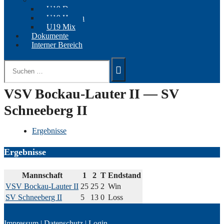
U19 Damen
U19 Herren
U19 Mix
Dokumente
Interner Bereich
Suchen
nach:
VSV Bockau-Lauter II — SV
Schneeberg II
Ergebnisse
Ergebnisse
Mannschaft
1
2
T
Endstand
VSV Bockau-Lauter II
25
25
2
Win
SV Schneeberg II
5
13
0
Loss
Impressum
|
Datenschutz
|
Login