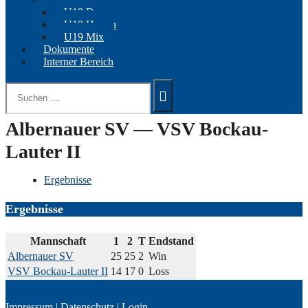
U19 Damen
U19 Herren
U19 Mix
Dokumente
Interner Bereich
Suchen
nach:
Albernauer SV — VSV Bockau-
Lauter II
Ergebnisse
Ergebnisse
Mannschaft
1
2
T
Endstand
Albernauer SV
25
25
2
Win
VSV Bockau-Lauter II
14
17
0
Loss
Impressum
|
Datenschutz
|
Login