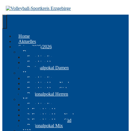
Springe
zum
Inhalt
Home
Aktuelles
Saison 2025/2026
Damen
Erzgebirgsliga
Erzgebirgsklasse
Regionalpokal Damen
Herren
Erzgebirgsliga
Erzgebirgsklasse Nord
Erzgebirgsklasse Süd
Regionalpokal Herren
Mix
Erzgebirgsliga
1. Erzgebirgsklasse
2. Erzgebirgsklasse Nord
2. Erzgebirgsklasse Süd
Regionalpokal Mix
U19