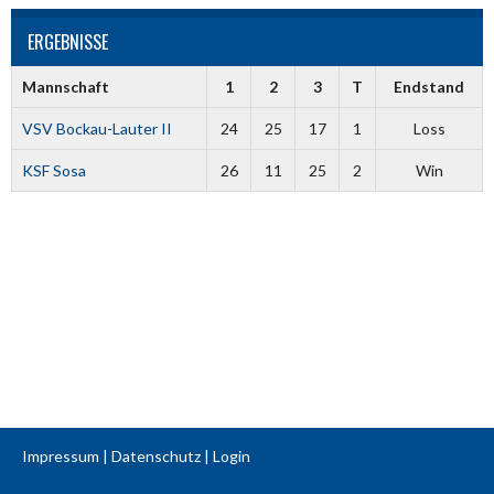
ERGEBNISSE
Mannschaft
1
2
3
T
Endstand
VSV Bockau-Lauter II
24
25
17
1
Loss
KSF Sosa
26
11
25
2
Win
Impressum
|
Datenschutz
|
Login