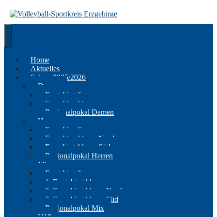
Springe
zum
Inhalt
Home
Aktuelles
Saison 2025/2026
Damen
Erzgebirgsliga
Erzgebirgsklasse
Regionalpokal Damen
Herren
Erzgebirgsliga
Erzgebirgsklasse Nord
Erzgebirgsklasse Süd
Regionalpokal Herren
Mix
Erzgebirgsliga
1. Erzgebirgsklasse
2. Erzgebirgsklasse Nord
2. Erzgebirgsklasse Süd
Regionalpokal Mix
U19