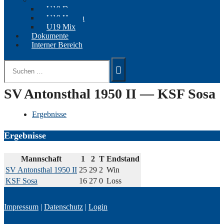
U19 Damen
U19 Herren
U19 Mix
Dokumente
Interner Bereich
Suchen
nach:
SV Antonsthal 1950 II — KSF Sosa
Ergebnisse
Ergebnisse
Mannschaft
1
2
T
Endstand
SV Antonsthal 1950 II
25
29
2
Win
KSF Sosa
16
27
0
Loss
Impressum
|
Datenschutz
|
Login