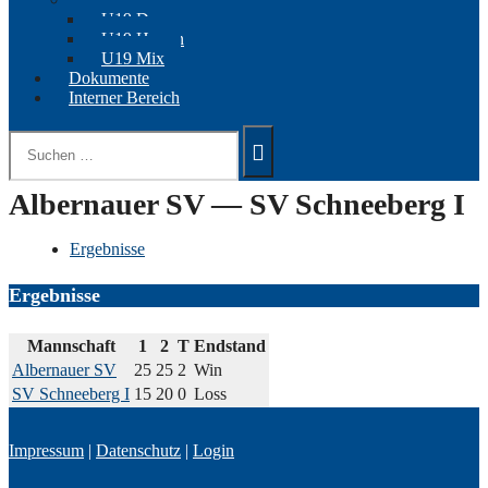
U19 Damen
U19 Herren
U19 Mix
Dokumente
Interner Bereich
Suchen
nach:
Albernauer SV — SV Schneeberg I
Ergebnisse
Ergebnisse
Mannschaft
1
2
T
Endstand
Albernauer SV
25
25
2
Win
SV Schneeberg I
15
20
0
Loss
Impressum
|
Datenschutz
|
Login