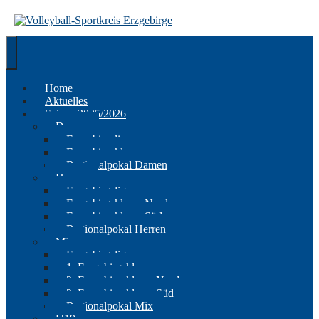
Springe
zum
Inhalt
Home
Aktuelles
Saison 2025/2026
Damen
Erzgebirgsliga
Erzgebirgsklasse
Regionalpokal Damen
Herren
Erzgebirgsliga
Erzgebirgsklasse Nord
Erzgebirgsklasse Süd
Regionalpokal Herren
Mix
Erzgebirgsliga
1. Erzgebirgsklasse
2. Erzgebirgsklasse Nord
2. Erzgebirgsklasse Süd
Regionalpokal Mix
U19