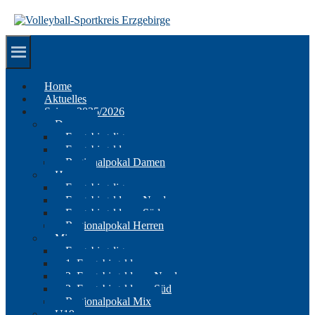
Springe
zum
Inhalt
Home
Aktuelles
Saison 2025/2026
Damen
Erzgebirgsliga
Erzgebirgsklasse
Regionalpokal Damen
Herren
Erzgebirgsliga
Erzgebirgsklasse Nord
Erzgebirgsklasse Süd
Regionalpokal Herren
Mix
Erzgebirgsliga
1. Erzgebirgsklasse
2. Erzgebirgsklasse Nord
2. Erzgebirgsklasse Süd
Regionalpokal Mix
U19