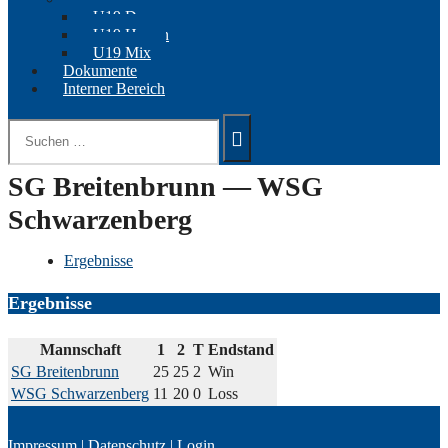
U19 Damen
U19 Herren
U19 Mix
Dokumente
Interner Bereich
Suchen
nach:
SG Breitenbrunn — WSG
Schwarzenberg
Ergebnisse
Ergebnisse
Mannschaft
1
2
T
Endstand
SG Breitenbrunn
25
25
2
Win
WSG Schwarzenberg
11
20
0
Loss
Impressum
|
Datenschutz
|
Login