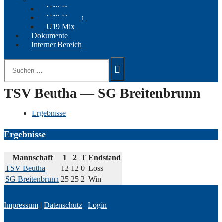
U19 Damen
U19 Herren
U19 Mix
Dokumente
Interner Bereich
Suchen
nach:
TSV Beutha — SG Breitenbrunn
Ergebnisse
Ergebnisse
Mannschaft
1
2
T
Endstand
TSV Beutha
12
12
0
Loss
SG Breitenbrunn
25
25
2
Win
Impressum
|
Datenschutz
|
Login