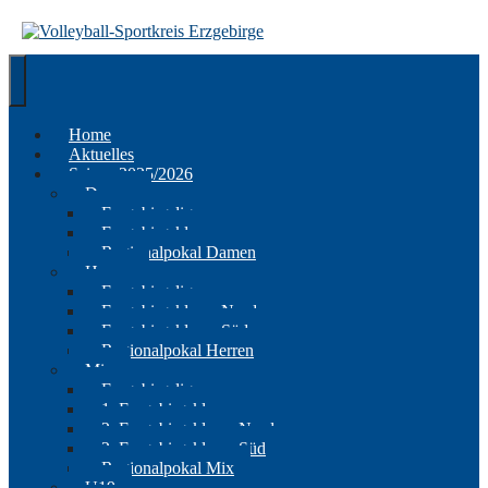
Springe
zum
Inhalt
Home
Aktuelles
Saison 2025/2026
Damen
Erzgebirgsliga
Erzgebirgsklasse
Regionalpokal Damen
Herren
Erzgebirgsliga
Erzgebirgsklasse Nord
Erzgebirgsklasse Süd
Regionalpokal Herren
Mix
Erzgebirgsliga
1. Erzgebirgsklasse
2. Erzgebirgsklasse Nord
2. Erzgebirgsklasse Süd
Regionalpokal Mix
U19