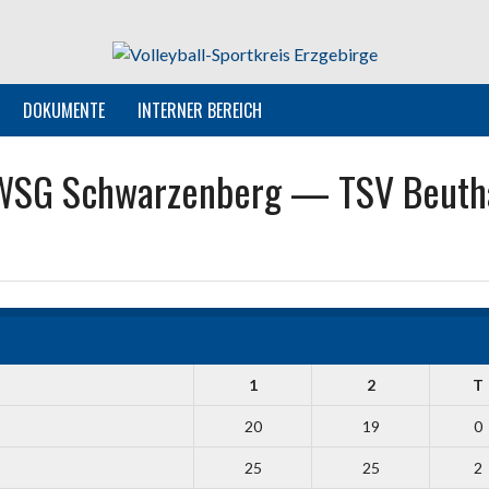
DOKUMENTE
INTERNER BEREICH
WSG Schwarzenberg — TSV Beuth
1
2
T
20
19
0
25
25
2