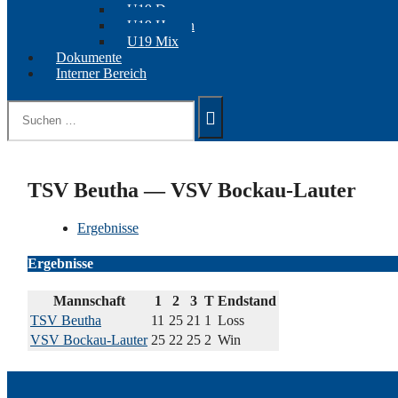
U19 Damen
U19 Herren
U19 Mix
Dokumente
Interner Bereich
Suchen
nach:
TSV Beutha — VSV Bockau-Lauter
Ergebnisse
Ergebnisse
Mannschaft
1
2
3
T
Endstand
TSV Beutha
11
25
21
1
Loss
VSV Bockau-Lauter
25
22
25
2
Win