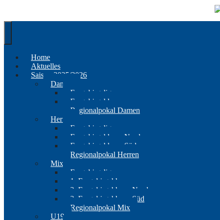
Springe
zum
Inhalt
Home
Aktuelles
Saison 2025/2026
Damen
Erzgebirgsliga
Erzgebirgsklasse
Regionalpokal Damen
Herren
Erzgebirgsliga
Erzgebirgsklasse Nord
Erzgebirgsklasse Süd
Regionalpokal Herren
Mix
Erzgebirgsliga
1. Erzgebirgsklasse
2. Erzgebirgsklasse Nord
2. Erzgebirgsklasse Süd
Regionalpokal Mix
U19