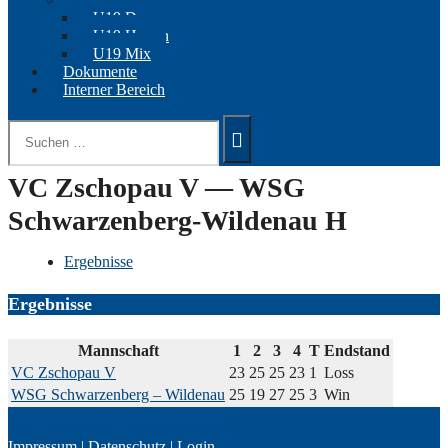
U19 Damen
U19 Herren
U19 Mix
Dokumente
Interner Bereich
Suchen
nach:
VC Zschopau V — WSG
Schwarzenberg-Wildenau H
Ergebnisse
Ergebnisse
Mannschaft
1
2
3
4
T
Endstand
VC Zschopau V
23
25
25
23
1
Loss
WSG Schwarzenberg – Wildenau
25
19
27
25
3
Win
Impressum
|
Datenschutz
|
Login