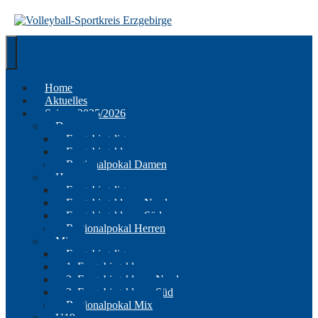
Springe
zum
Inhalt
Home
Aktuelles
Saison 2025/2026
Damen
Erzgebirgsliga
Erzgebirgsklasse
Regionalpokal Damen
Herren
Erzgebirgsliga
Erzgebirgsklasse Nord
Erzgebirgsklasse Süd
Regionalpokal Herren
Mix
Erzgebirgsliga
1. Erzgebirgsklasse
2. Erzgebirgsklasse Nord
2. Erzgebirgsklasse Süd
Regionalpokal Mix
U19