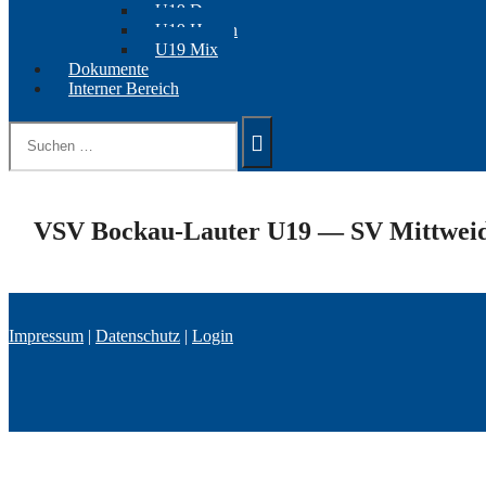
U19 Damen
U19 Herren
U19 Mix
Dokumente
Interner Bereich
Suchen
nach:
VSV Bockau-Lauter U19 — SV Mittweid
Impressum
|
Datenschutz
|
Login