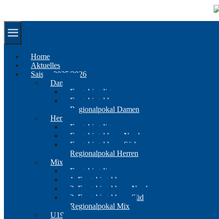
Springe
zum
Inhalt
Home
Aktuelles
Saison 2025/2026
Damen
Erzgebirgsliga
Erzgebirgsklasse
Regionalpokal Damen
Herren
Erzgebirgsliga
Erzgebirgsklasse Nord
Erzgebirgsklasse Süd
Regionalpokal Herren
Mix
Erzgebirgsliga
1. Erzgebirgsklasse
2. Erzgebirgsklasse Nord
2. Erzgebirgsklasse Süd
Regionalpokal Mix
U19