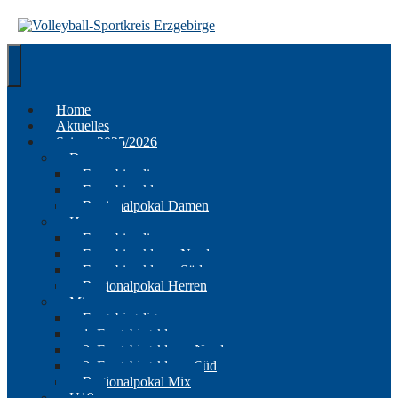
Springe
zum
Inhalt
Home
Aktuelles
Saison 2025/2026
Damen
Erzgebirgsliga
Erzgebirgsklasse
Regionalpokal Damen
Herren
Erzgebirgsliga
Erzgebirgsklasse Nord
Erzgebirgsklasse Süd
Regionalpokal Herren
Mix
Erzgebirgsliga
1. Erzgebirgsklasse
2. Erzgebirgsklasse Nord
2. Erzgebirgsklasse Süd
Regionalpokal Mix
U19