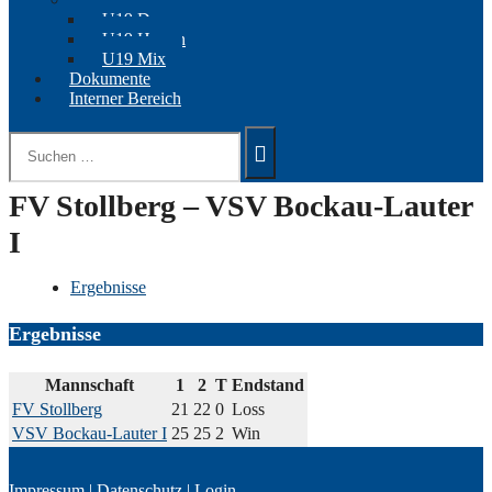
U19 Damen
U19 Herren
U19 Mix
Dokumente
Interner Bereich
Suchen
nach:
FV Stollberg – VSV Bockau-Lauter
I
Ergebnisse
Ergebnisse
Mannschaft
1
2
T
Endstand
FV Stollberg
21
22
0
Loss
VSV Bockau-Lauter I
25
25
2
Win
Impressum
|
Datenschutz
|
Login