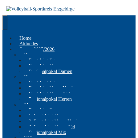
Springe
zum
Inhalt
Home
Aktuelles
Saison 2025/2026
Damen
Erzgebirgsliga
Erzgebirgsklasse
Regionalpokal Damen
Herren
Erzgebirgsliga
Erzgebirgsklasse Nord
Erzgebirgsklasse Süd
Regionalpokal Herren
Mix
Erzgebirgsliga
1. Erzgebirgsklasse
2. Erzgebirgsklasse Nord
2. Erzgebirgsklasse Süd
Regionalpokal Mix
U19