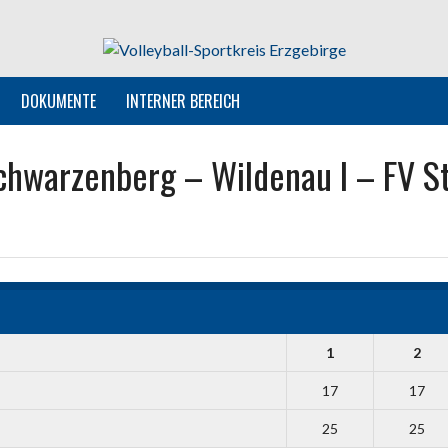
DOKUMENTE
INTERNER BEREICH
hwarzenberg – Wildenau I – FV St
1
2
17
17
25
25