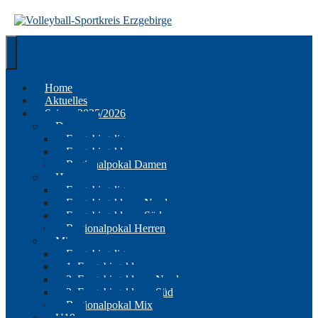
Springe
zum
Inhalt
Home
Aktuelles
Saison 2025/2026
Damen
Erzgebirgsliga
Erzgebirgsklasse
Regionalpokal Damen
Herren
Erzgebirgsliga
Erzgebirgsklasse Nord
Erzgebirgsklasse Süd
Regionalpokal Herren
Mix
Erzgebirgsliga
1. Erzgebirgsklasse
2. Erzgebirgsklasse Nord
2. Erzgebirgsklasse Süd
Regionalpokal Mix
U19