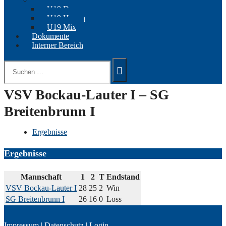
U19 Damen
U19 Herren
U19 Mix
Dokumente
Interner Bereich
Suchen
nach:
VSV Bockau-Lauter I – SG
Breitenbrunn I
Ergebnisse
Ergebnisse
Mannschaft
1
2
T
Endstand
VSV Bockau-Lauter I
28
25
2
Win
SG Breitenbrunn I
26
16
0
Loss
Impressum
|
Datenschutz
|
Login