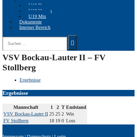
U19 Damen
U19 Herren
U19 Mix
Dokumente
Interner Bereich
Suchen
nach:
VSV Bockau-Lauter II – FV
Stollberg
Ergebnisse
Ergebnisse
Mannschaft
1
2
T
Endstand
VSV Bockau-Lauter II
25
25
2
Win
FV Stollberg
18
19
0
Loss
Impressum
|
Datenschutz
|
Login