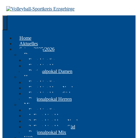
Springe
zum
Inhalt
Home
Aktuelles
Saison 2025/2026
Damen
Erzgebirgsliga
Erzgebirgsklasse
Regionalpokal Damen
Herren
Erzgebirgsliga
Erzgebirgsklasse Nord
Erzgebirgsklasse Süd
Regionalpokal Herren
Mix
Erzgebirgsliga
1. Erzgebirgsklasse
2. Erzgebirgsklasse Nord
2. Erzgebirgsklasse Süd
Regionalpokal Mix
U19