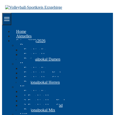
Springe
zum
Inhalt
Home
Aktuelles
Saison 2025/2026
Damen
Erzgebirgsliga
Erzgebirgsklasse
Regionalpokal Damen
Herren
Erzgebirgsliga
Erzgebirgsklasse Nord
Erzgebirgsklasse Süd
Regionalpokal Herren
Mix
Erzgebirgsliga
1. Erzgebirgsklasse
2. Erzgebirgsklasse Nord
2. Erzgebirgsklasse Süd
Regionalpokal Mix
U19