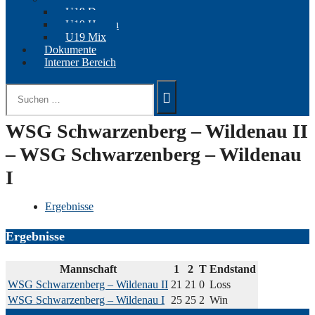
U19 Damen
U19 Herren
U19 Mix
Dokumente
Interner Bereich
Suchen
nach:
WSG Schwarzenberg – Wildenau II
– WSG Schwarzenberg – Wildenau
I
Ergebnisse
Ergebnisse
Mannschaft
1
2
T
Endstand
WSG Schwarzenberg – Wildenau II
21
21
0
Loss
WSG Schwarzenberg – Wildenau I
25
25
2
Win