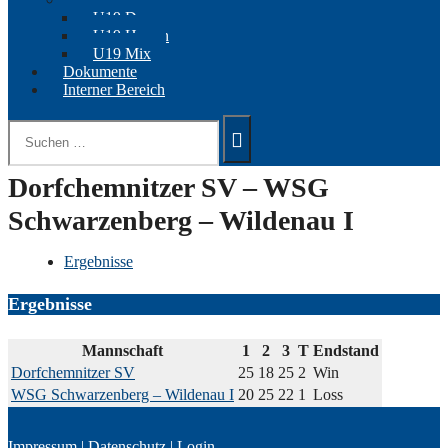
U19 Damen
U19 Herren
U19 Mix
Dokumente
Interner Bereich
Suchen
nach:
Dorfchemnitzer SV – WSG
Schwarzenberg – Wildenau I
Ergebnisse
Ergebnisse
Mannschaft
1
2
3
T
Endstand
Dorfchemnitzer SV
25
18
25
2
Win
WSG Schwarzenberg – Wildenau I
20
25
22
1
Loss
Impressum
|
Datenschutz
|
Login