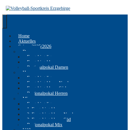
Springe
zum
Inhalt
Home
Aktuelles
Saison 2025/2026
Damen
Erzgebirgsliga
Erzgebirgsklasse
Regionalpokal Damen
Herren
Erzgebirgsliga
Erzgebirgsklasse Nord
Erzgebirgsklasse Süd
Regionalpokal Herren
Mix
Erzgebirgsliga
1. Erzgebirgsklasse
2. Erzgebirgsklasse Nord
2. Erzgebirgsklasse Süd
Regionalpokal Mix
U19