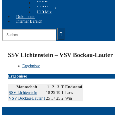
U19 Damen
U19 Herren
U19 Mix
Dokumente
Interner Bereich
Suchen
nach:
SSV Lichtenstein – VSV Bockau-Lauter 
Ergebnisse
Ergebnisse
Mannschaft
1
2
3
T
Endstand
SSV Lichtenstein
18
25
19
1
Loss
VSV Bockau-Lauter I
25
17
25
2
Win