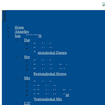
Springe
zum
Inhalt
Home
Aktuelles
Saison 2025/2026
Damen
Erzgebirgsliga
Erzgebirgsklasse
Regionalpokal Damen
Herren
Erzgebirgsliga
Erzgebirgsklasse Nord
Erzgebirgsklasse Süd
Regionalpokal Herren
Mix
Erzgebirgsliga
1. Erzgebirgsklasse
2. Erzgebirgsklasse Nord
2. Erzgebirgsklasse Süd
Regionalpokal Mix
U19