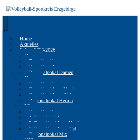
Springe
zum
Inhalt
Home
Aktuelles
Saison 2025/2026
Damen
Erzgebirgsliga
Erzgebirgsklasse
Regionalpokal Damen
Herren
Erzgebirgsliga
Erzgebirgsklasse Nord
Erzgebirgsklasse Süd
Regionalpokal Herren
Mix
Erzgebirgsliga
1. Erzgebirgsklasse
2. Erzgebirgsklasse Nord
2. Erzgebirgsklasse Süd
Regionalpokal Mix
U19