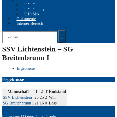
U19 Damen
U19 Herren
U19 Mix
Dokumente
Interner Bereich
Suchen
nach:
SSV Lichtenstein – SG
Breitenbrunn I
Ergebnisse
Ergebnisse
Mannschaft
1
2
T
Endstand
SSV Lichtenstein
25
25
2
Win
SG Breitenbrunn I
21
16
0
Loss
Impressum
|
Datenschutz
|
Login