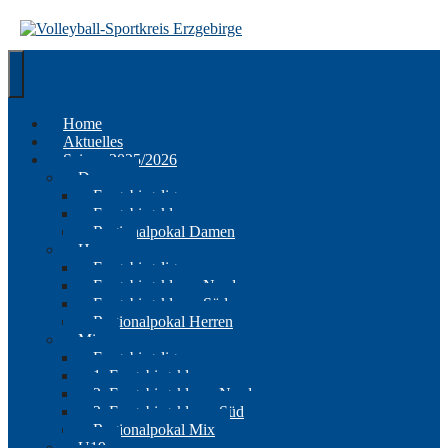
Springe
zum
Inhalt
Home
Aktuelles
Saison 2025/2026
Damen
Erzgebirgsliga
Erzgebirgsklasse
Regionalpokal Damen
Herren
Erzgebirgsliga
Erzgebirgsklasse Nord
Erzgebirgsklasse Süd
Regionalpokal Herren
Mix
Erzgebirgsliga
1. Erzgebirgsklasse
2. Erzgebirgsklasse Nord
2. Erzgebirgsklasse Süd
Regionalpokal Mix
U19