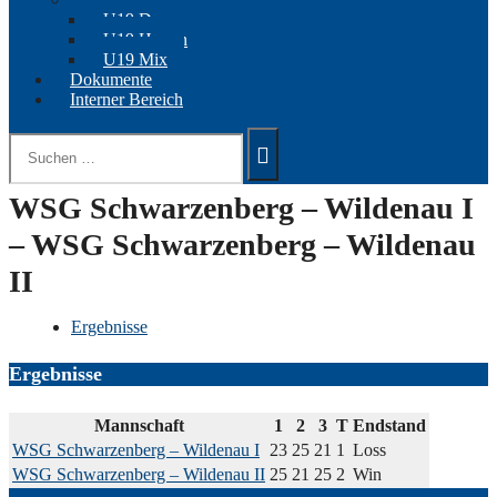
U19 Damen
U19 Herren
U19 Mix
Dokumente
Interner Bereich
Suchen
nach:
WSG Schwarzenberg – Wildenau I
– WSG Schwarzenberg – Wildenau
II
Ergebnisse
Ergebnisse
Mannschaft
1
2
3
T
Endstand
WSG Schwarzenberg – Wildenau I
23
25
21
1
Loss
WSG Schwarzenberg – Wildenau II
25
21
25
2
Win